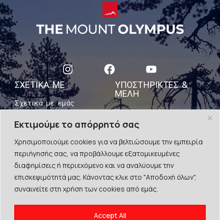
ΣΧΕΤΙΚΑ ΜΕ
ΥΠΟΣΤΗΡΙΚΤΈΣ &
ΜΈΛΗ
Σχετικά με εμάς
Υποστηρικτές
Επικοινωνήστε μαζί μας
Εκτιμούμε το απόρρητό σας
ΠΟΛΙΤΙΣΤΙΚΕΣ
ΔΙΑΔΡΟΜΕΣ
Χρησιμοποιούμε cookies για να βελτιώσουμε την εμπειρία
περιήγησής σας, να προβάλλουμε εξατομικευμένες
διαφημίσεις ή περιεχόμενο και να αναλύουμε την
επισκεψιμότητά μας. Κάνοντας κλικ στο "Αποδοχή όλων",
συναινείτε στη χρήση των cookies από εμάς.
© The Mount Olympus, 2024
Accept All