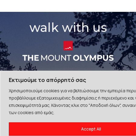
walk with us
Εκτιμούμε το απόρρητό σας
Χρησιμοποιούμε cookies για να βελτιώσουμε την εμπειρία περι
ΣΧΕΤΙΚΑ ΜΕ
ΥΠΟΣΤΗΡΙΚΤΈΣ &
ΜΈΛΗ
προβάλλουμε εξατομικευμένες διαφημίσεις ή περιεχόμενο και 
Σχετικά με εμάς
επισκεψιμότητά μας. Κάνοντας κλικ στο "Αποδοχή όλων", συναιν
Υποστηρικτές
Επικοινωνήστε μαζί μας
των cookies από εμάς.
ΠΟΛΙΤΙΣΤΙΚΕΣ
ΔΙΑΔΡΟΜΕΣ
Accept All