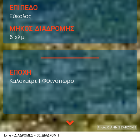
ΕΠΙΠΕΔΟ
Εύκολος
ΜΗΚΟΣ ΔΙΑΔΡΟΜΗΣ
6 χλμ.
ΕΠΟΧΗ
Καλοκαίρι | Φθινόπωρο
Photo: GIANNIS ZARZONIS
Home
»
ΔΙΑΔΡΟΜΕΣ
»
06_ΔΙΑΔΡΟΜΗ