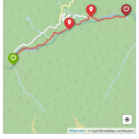
Waymark
| © OpenStreetMap contributors