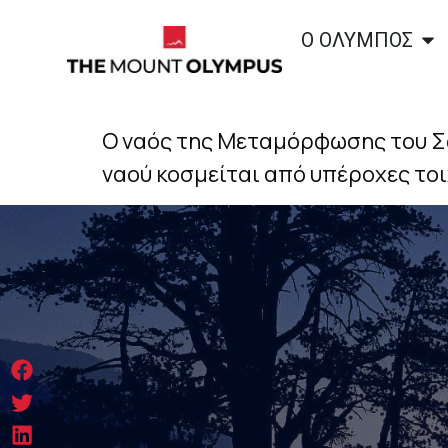
Ο ΟΛΥΜΠΟΣ
Ο ναός της Μεταμόρφωσης του Σωτ
ναού κοσμείται από υπέροχες το